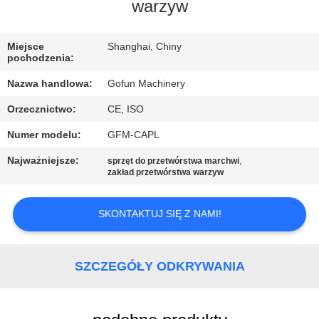
warzyw
WYCIECZKA
PO
Miejsce
Shanghai, Chiny
pochodzenia:
FABRYCE
Nazwa handlowa:
Gofun Machinery
Orzecznictwo:
CE, ISO
KONTROLA
Numer modelu:
GFM-CAPL
JAKOŚCI
Najważniejsze:
,
sprzęt do przetwórstwa marchwi
zakład przetwórstwa warzyw
SKONTAKTUJ
SIĘ
SKONTAKTUJ SIĘ Z NAMI!
Z
NAMI
SZCZEGÓŁY ODKRYWANIA
AKTUALNOŚCI