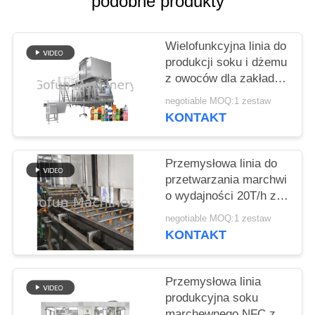
podobne produkty
SPRAWY
Wielofunkcyjna linia do
produkcji soku i dżemu
POPROSIĆ
z owoców dla zakładów
O
przetwórstwa marchwi
negotiable MOQ:1 zestaw
WYCENĘ
KONTAKT
SITEMAP
Przemysłowa linia do
przetwarzania marchwi
o wydajności 20T/h ze
POLITYKA
stali nierdzewnej
negotiable MOQ:1 zestaw
PRYWATNOŚCI
SUS304
KONTAKT
Przemysłowa linia
produkcyjna soku
marchewnego NFC ze