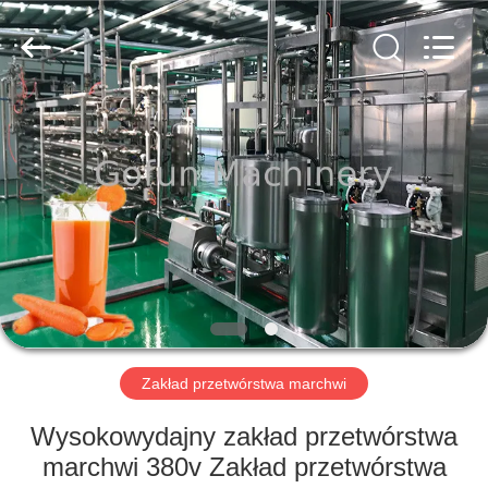
Shanghai
Gofun
Machinery
Co.,
Ltd..
All
Rights
Reserved.
DOM
PRODUKTY
FILMY
POKAZ
VR
Zakład przetwórstwa marchwi
O
Wysokowydajny zakład przetwórstwa
NAS
marchwi 380v Zakład przetwórstwa