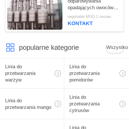
odparowywania
opadających owoców
do skondensowanego
negotiable MOQ:1 zestaw
mleka
KONTAKT
popularne kategorie
Wszystko
Linia do
Linia do
przetwarzania
przetwarzania
warzyw
pomidorów
Linia do
Linia do
przetwarzania
przetwarzania mango
cytrusów
Linia do