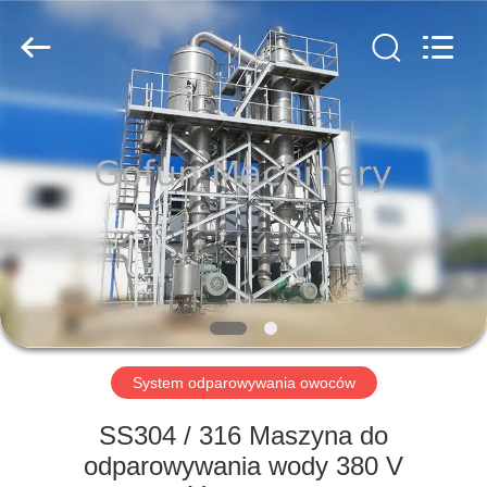
Shanghai
Gofun
Machinery
Co.,
Ltd..
All
Rights
Reserved.
DOM
PRODUKTY
FILMY
POKAZ
VR
System odparowywania owoców
O
SS304 / 316 Maszyna do
NAS
odparowywania wody 380 V