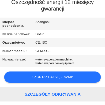
Oszczędność energii 12 miesięcy
WYCIECZKA
gwarancji
PO
Miejsce
Shanghai
FABRYCE
pochodzenia:
Nazwa handlowa:
Gofun
KONTROLA
Orzecznictwo:
CE, ISO
JAKOŚCI
Numer modelu:
GFM-SCE
Najważniejsze:
,
SKONTAKTUJ
water evaporation machine
water evaporation equipment
SIĘ
Z
SKONTAKTUJ SIĘ Z NAMI!
NAMI
SZCZEGÓŁY ODKRYWANIA
AKTUALNOŚCI