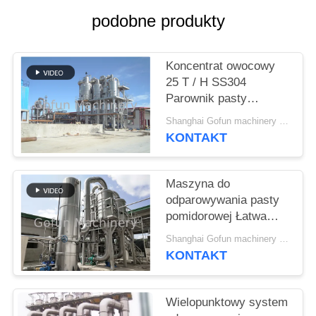
podobne produkty
SPRAWY
Koncentrat owocowy
POPROSIĆ
25 T / H SS304
O
Parownik pasty
WYCENĘ
pomidorowej
Shanghai Gofun machinery company MOQ:1 zestaw
KONTAKT
SITEMAP
Maszyna do
odparowywania pasty
POLITYKA
pomidorowej Łatwa
PRYWATNOŚCI
obsługa 1000L / H -
Shanghai Gofun machinery company MOQ:1 zestaw
35000L / H Wydajność
KONTAKT
Wielopunktowy system