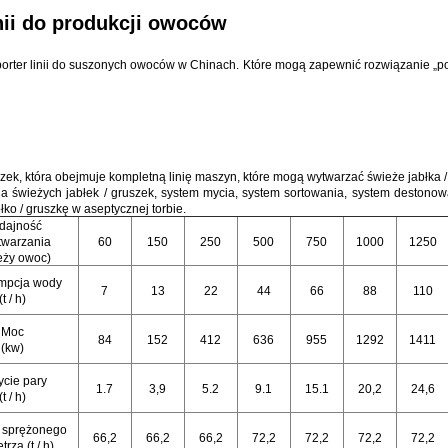
nii do produkcji owoców
orter linii do suszonych owoców w Chinach.
Które mogą zapewnić rozwiązanie „pod
szek, która obejmuje kompletną linię maszyn, które mogą wytwarzać świeże jabłka /
a świeżych jabłek / gruszek, system mycia, system sortowania, system destonowa
o / gruszkę w aseptycznej torbie.
dajność
twarzania
60
150
250
500
750
1000
1250
eży owoc)
mpcja wody
7
13
22
44
66
88
110
(t / h)
Moc
84
152
412
636
955
1292
1411
(kw)
ycie pary
1.7
3,9
5.2
9.1
15.1
20,2
24,6
(t / h)
 sprężonego
66,2
66,2
66,2
72,2
72,2
72,2
72,2
rza (t / h)