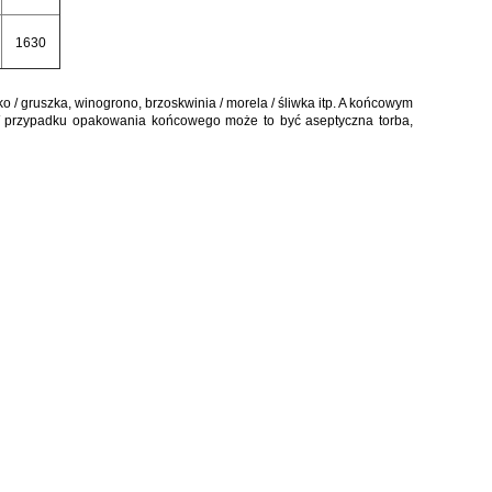
1630
o / gruszka, winogrono,
brzoskwinia / morela / śliwka
itp. A końcowym
W przypadku opakowania końcowego może to być aseptyczna torba,