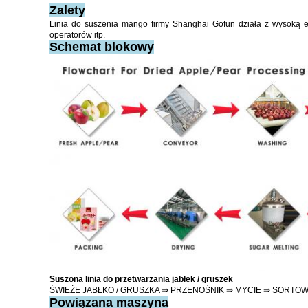
Zalety
Linia do suszenia mango firmy Shanghai Gofun działa z wysoką ef
operatorów itp.
Schemat blokowy
Suszona
linia do przetwarzania
jabłek / gruszek
ŚWIEŻE JABŁKO / GRUSZKA ⇒ PRZENOŚNIK ⇒ MYCIE ⇒ SORTO
Powiązana maszyna