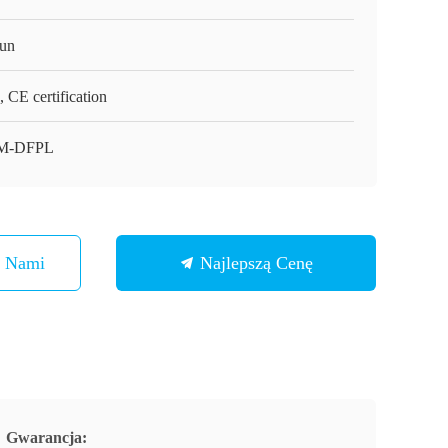
un
 CE certification
M-DFPL
Z Nami
Najlepszą Cenę
Gwarancja: