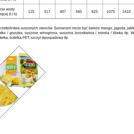
cie wody
125
317
407
585
825
1075
1410
ącej (t / h)
 przetwórstwa suszonych owoców.
Surowcem może być świeże mango, jagoda, jabłk
łko / gruszka, suszone winogrona, suszona
brzoskwinia / morela / śliwka
itp. 
telka, butelka PET, szczyt dwuspadowy itp.