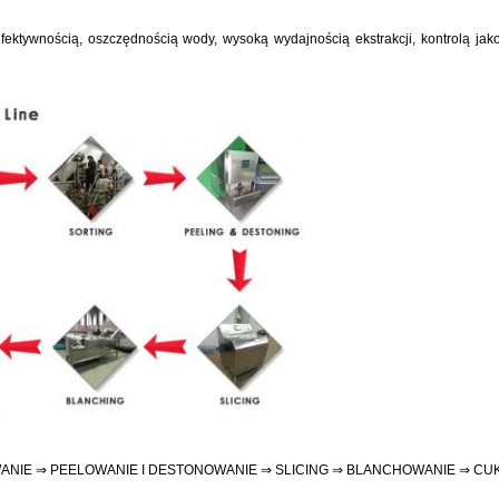
ektywnością, oszczędnością wody, wysoką wydajnością ekstrakcji, kontrolą ja
WANIE ⇒ PEELOWANIE I DESTONOWANIE ⇒ SLICING ⇒ BLANCHOWANIE ⇒ CU