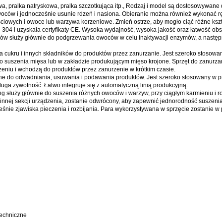
a, pralka natryskowa, pralka szczotkująca itp., Rodzaj i model są dostosowywane 
oców i jednocześnie usunie rdzeń i nasiona.
Obieranie można również wykonać rę
iściowych i owoce lub warzywa korzeniowe.
Zmień ostrze, aby mogło ciąć różne kształt
304 i uzyskała certyfikaty CE.
Wysoka wydajność, wysoka jakość oraz łatwość obsł
służy głównie do podgrzewania owoców w celu inaktywacji enzymów, a następni
a cukru i innych składników do produktów przez zanurzanie.
Jest szeroko stosowa
suszenia mięsa lub w zakładzie produkującym mięso krojone.
Sprzęt do zanurza
czeniu i wchodzą do produktów przez zanurzenie w krótkim czasie.
e do odwadniania, usuwania i podawania produktów.
Jest szeroko stosowany w 
długa żywotność.
Łatwo integruje się z automatyczną linią produkcyjną.
g służy głównie do suszenia różnych owoców i warzyw, przy ciągłym karmieniu i 
 innej sekcji urządzenia, zostanie odwrócony, aby zapewnić jednorodność suszenia
śnie zjawiska pieczenia i rozbijania.
Para wykorzystywana w sprzęcie zostanie w 
techniczne