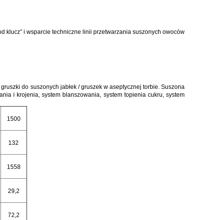
 klucz” i wsparcie techniczne linii przetwarzania suszonych owoców
 gruszki do suszonych jabłek / gruszek w aseptycznej torbie.
Suszona
nia i krojenia, system blanszowania, system topienia cukru, system
1500
132
1558
29,2
72,2