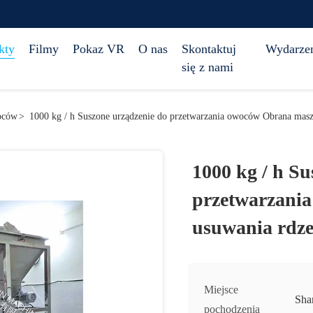
kty
Filmy
Pokaz VR
O nas
Skontaktuj
Wydarze
się z nami
woców
>
1000 kg / h Suszone urządzenie do przetwarzania owoców Obrana masz
1000 kg / h S
przetwarzani
usuwania rdze
Miejsce
Sha
pochodzenia