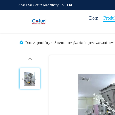
Shanghai Gofun Machinery Co., Ltd.
Dom
Produ
Dom
>
produkty
>
Suszone urządzenia do przetwarzania o