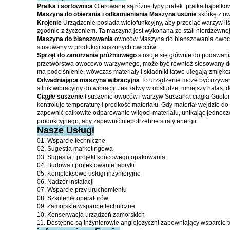
Pralka i sortownica
Oferowane są różne typy pralek: pralka bąbelkow
Maszyna do obierania
i
odkamieniania Maszyna usunie
skórkę z ow
Krojenie
Urządzenie posiada wielofunkcyjny, aby przeciąć warzyw l
zgodnie z życzeniem.
Ta maszyna jest wykonana ze stali nierdzewnej 
Maszyna do blanszowania
owoców Maszyna do blanszowania owoców 
stosowany w produkcji suszonych owoców.
Sprzęt do zanurzania próżniowego
stosuje się głównie do podawani
przetwórstwa owocowo-warzywnego, może być również stosowany do 
ma podciśnienie, wówczas materiały i składniki łatwo ulegają zmięk
Odwadniająca maszyna wibracyjna
To urządzenie może być używan
silnik wibracyjny do wibracji.
Jest łatwy w obsłudze, mniejszy hałas, 
Ciągłe suszenie /
suszenie owoców i warzyw Suszarka ciągła Guofen
kontroluje temperaturę i prędkość materiału.
Gdy materiał wejdzie do
zapewnić całkowite odparowanie wilgoci materiału, unikając jednocze
produkcyjnego, aby zapewnić niepotrzebne straty energii.
Nasze Usługi
01. Wsparcie techniczne
02. Sugestia marketingowa
03. Sugestia i projekt końcowego opakowania
04. Budowa i projektowanie fabryki
05. Kompleksowe usługi inżynieryjne
06. Nadzór instalacji
07. Wsparcie przy uruchomieniu
08. Szkolenie operatorów
09. Zamorskie wsparcie techniczne
10. Konserwacja urządzeń zamorskich
11. Dostępne są inżynierowie anglojęzyczni zapewniający wsparcie 