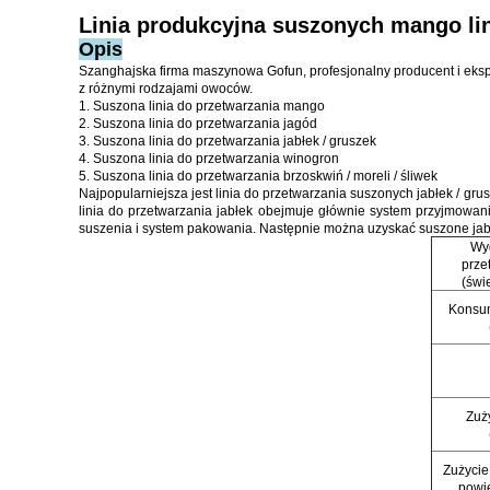
Linia produkcyjna suszonych mango li
Opis
Szanghajska firma maszynowa Gofun, profesjonalny producent i eksp
z różnymi rodzajami owoców.
1. Suszona linia do przetwarzania mango
2. Suszona linia do przetwarzania jagód
3. Suszona linia do przetwarzania jabłek / gruszek
4. Suszona linia do przetwarzania winogron
5. Suszona linia do przetwarzania brzoskwiń / moreli / śliwek
Najpopularniejsza jest linia do przetwarzania suszonych jabłek / gru
linia do przetwarzania jabłek obejmuje głównie system przyjmowani
suszenia i system pakowania.
Następnie można uzyskać suszone jabłk
Wy
prze
(świ
Konsu
Zuż
Zużycie
powiet