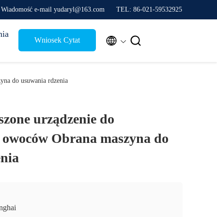
Wiadomość e-mail yudaryl@163.com
TEL: 86-021-59532925
nia


Wniosek Cytat
yna do usuwania rdzenia
uszone urządzenie do
a owoców Obrana maszyna do
nia
nghai