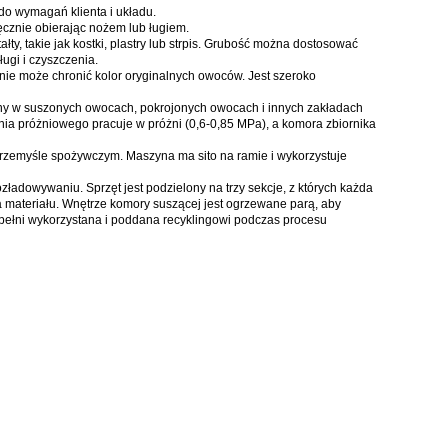
do wymagań klienta i układu.
cznie obierając nożem lub ługiem.
y, takie jak kostki, plastry lub strpis.
Grubość można dostosować
ugi i czyszczenia.
e może chronić kolor oryginalnych owoców.
Jest szeroko
ny w suszonych owocach, pokrojonych owocach i innych zakładach
nia próżniowego pracuje w próżni (0,6-0,85 MPa), a komora zbiornika
przemyśle spożywczym.
Maszyna ma sito na ramie i wykorzystuje
rozładowywaniu.
Sprzęt jest podzielony na trzy sekcje, z których każda
 materiału.
Wnętrze komory suszącej jest ogrzewane parą, aby
pełni wykorzystana i poddana recyklingowi podczas procesu