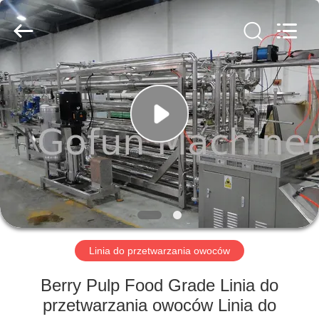
Shanghai
Gofun
Machinery
Co.,
Ltd..
All
Rights
Reserved.
DOM
PRODUKTY
FILMY
POKAZ
VR
Linia do przetwarzania owoców
O
Berry Pulp Food Grade Linia do
NAS
przetwarzania owoców Linia do