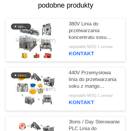
podobne produkty
SPRAWY
380V Linia do
POPROSIĆ
przetwarzania
koncentratu sosu
O
pomidorowego ze stali
WYCENĘ
negotiable MOQ:1 zestaw
nierdzewnej Materiał
KONTAKT
304
SITEMAP
440V Przemysłowa
linia do przetwarzania
POLITYKA
soku z mango
Maszyna do pulpy
PRYWATNOŚCI
negotiable MOQ:1 zestaw
mango
KONTAKT
3tons / Day Sterowanie
PLC Linia do