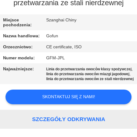
przetwarzania ze stali nierdzewnej
WYCIECZKA
PO
Miejsce
Szanghai Chiny
pochodzenia:
FABRYCE
Nazwa handlowa:
Gofun
Orzecznictwo:
CE certificate, ISO
KONTROLA
Numer modelu:
GFM-JPL
JAKOŚCI
Najważniejsze:
,
Linia do przetwarzania owoców klasy spożywczej
,
linia do przetwarzania owoców miazgi jagodowej
SKONTAKTUJ
linia do przetwarzania owoców ze stali nierdzewnej
SIĘ
SKONTAKTUJ SIĘ Z NAMI!
Z
NAMI
SZCZEGÓŁY ODKRYWANIA
AKTUALNOŚCI