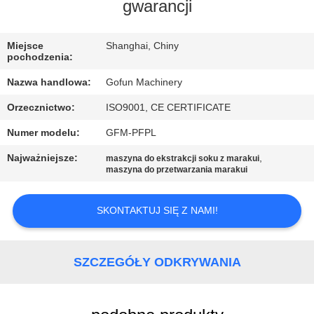
gwarancji
WYCIECZKA
PO
Miejsce
Shanghai, Chiny
pochodzenia:
FABRYCE
Nazwa handlowa:
Gofun Machinery
Orzecznictwo:
ISO9001, CE CERTIFICATE
KONTROLA
Numer modelu:
GFM-PFPL
JAKOŚCI
Najważniejsze:
,
maszyna do ekstrakcji soku z marakui
maszyna do przetwarzania marakui
SKONTAKTUJ
SIĘ
SKONTAKTUJ SIĘ Z NAMI!
Z
NAMI
SZCZEGÓŁY ODKRYWANIA
AKTUALNOŚCI