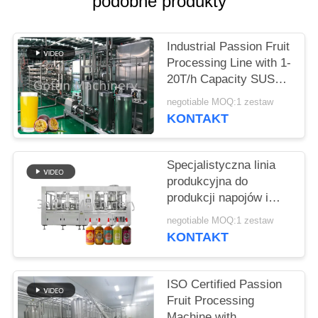
podobne produkty
SPRAWY
Industrial Passion Fruit
Processing Line with 1-
POPROSIĆ
20T/h Capacity SUS
O
304/316 Material and
negotiable MOQ:1 zestaw
Aseptic Bag Filling
WYCENĘ
KONTAKT
SITEMAP
Specjalistyczna linia
produkcyjna do
produkcji napojów i
POLITYKA
soków przemysłowych
negotiable MOQ:1 zestaw
PRYWATNOŚCI
z owoców marakui
KONTAKT
ISO Certified Passion
Fruit Processing
Machine with