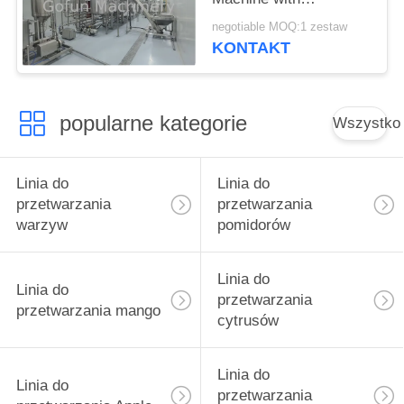
Customizable Capacity
negotiable MOQ:1 zestaw
and Energy Saving
KONTAKT
High Quality Design
popularne kategorie
Wszystko
Linia do
Linia do
przetwarzania
przetwarzania
warzyw
pomidorów
Linia do
Linia do
przetwarzania
przetwarzania mango
cytrusów
Linia do
Linia do
przetwarzania