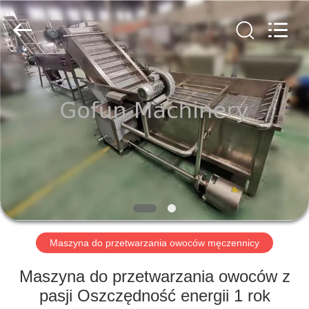
Shanghai
Gofun
Machinery
Co.,
Ltd..
All
Rights
Reserved.
DOM
PRODUKTY
FILMY
POKAZ
VR
Maszyna do przetwarzania owoców męczennicy
O
Maszyna do przetwarzania owoców z
NAS
pasji Oszczędność energii 1 rok