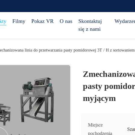
kty
Filmy
Pokaz VR
O nas
Skontaktuj
Wydarze
się z nami
chanizowana linia do przetwarzania pasty pomidorowej 3T / H z sortowanie
Zmechanizowan
pasty pomidor
myjącym
Miejsce
Sza
pochodzenia