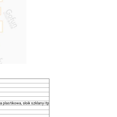
plastikowa, słoik szklany itp