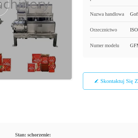
Nazwa handlowa
Gof
Orzecznictwo
ISO,
Numer modelu
GF
Skontaktuj Się 
Stan: schorzenie: