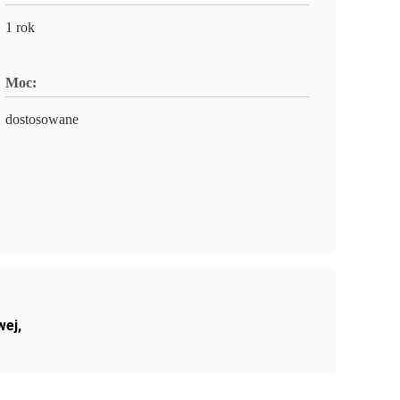
1 rok
Moc:
dostosowane
wej
,