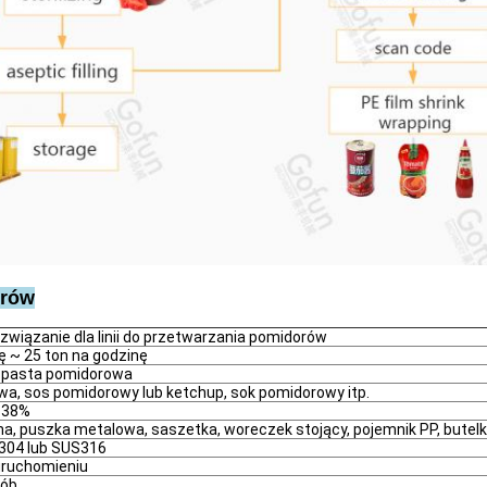
orów
wiązanie dla linii do przetwarzania pomidorów
ę ~ 25 ton na godzinę
, pasta pomidorowa
a, sos pomidorowy lub ketchup, sok pomidorowy itp.
~38%
, puszka metalowa, saszetka, woreczek stojący, pojemnik PP, butelka 
04 lub SUS316
uruchomieniu
sób