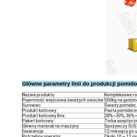
Główne parametry linii do produkcji pomid
Nazwa produktu:
Kompleksowe roz
Pojemność wejściowa świeżych owoców:
500kg na godzin
Surowiec:
Świeży pomidor
Produkt końcowy:
Pasta pomidorow
Produkt końcowy Brix:
28%~30%, 36%
Pakiet końcowy:
Torba aseptyczna
Główny materiał na maszyny:
Spożywczy SUS3
Gwarancja:
12 miesięcy po 
Potrzebny operator:
Około 10 ~ 12 o