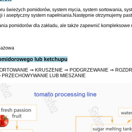
ru świeżych pomidorów, system mycia, system sortowania, system
izacji i aseptyczny system napełniania.Następnie otrzymujemy p
zania pomidorów dla zakładu, ale także zapewnić kompleksowe r
dażowa
pomidorowego lub ketchupu
SORTOWANIE ⇒ KRUSZENIE ⇒ PODGRZEWANIE ⇒ ROZDR
⇒ PRZECHOWYWANIE LUB MIESZANIE