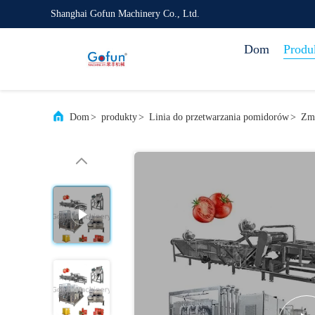
Shanghai Gofun Machinery Co., Ltd.
Dom
Produ
Dom
>
produkty
>
Linia do przetwarzania pomidorów
>
Zme