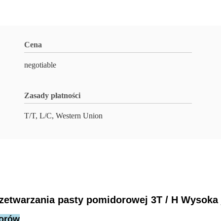
Cena
negotiable
Zasady płatności
T/T, L/C, Western Union
zetwarzania pasty pomidorowej 3T / H Wysoka 
dorów