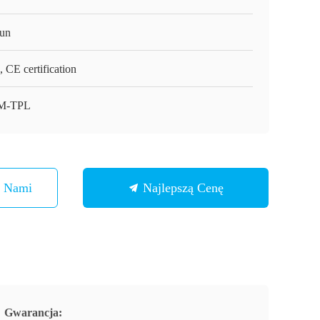
un
 CE certification
M-TPL
Z Nami
Najlepszą Cenę
Gwarancja: