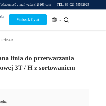
Wiadomość e-mail yudaryl@163.com
TEL: 86-021-59532925
nia


Wniosek Cytat
m myjącym
a linia do przetwarzania
owej 3T / H z sortowaniem
nghaj